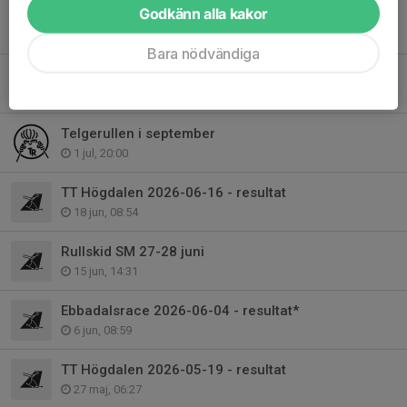
Godkänn alla kakor
Svenska Långloppscupen 2027
7 jul, 18:00
Bara nödvändiga
Ebbadalsrace 2026-07-02 - resultat
3 jul, 09:39
Telgerullen i september
1 jul, 20:00
TT Högdalen 2026-06-16 - resultat
18 jun, 08:54
Rullskid SM 27-28 juni
15 jun, 14:31
Ebbadalsrace 2026-06-04 - resultat*
6 jun, 08:59
TT Högdalen 2026-05-19 - resultat
27 maj, 06:27