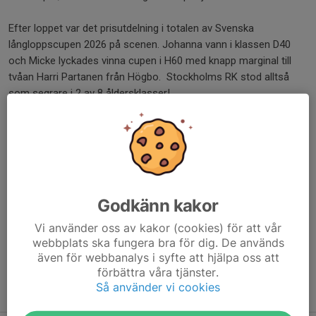
Efter loppet var det prisutdelning i totalen av Svenska
långloppscupen 2026 på scenen. Johanna vann i klassen D40
och Micke lyckades vinna cupen i H60 med knapp marginal till
tvåan Harri Partanen från Högbo. Stockholms RK stod alltså
som segrare i 2 av 8 åldersklasser!
Micke: Första gången för mig att ta emot en prischeck. Första
året som heltidsproffs. Vem vet, kanske blir det bättre förtjänst
andra året… Men nu blir det skönt att lägga undan skidorna och
ta det lugnt någon dag innan det är dags att sticka ut på
rullisarna.
Godkänn kakor
Dela nyhet
Vi använder oss av kakor (cookies) för att vår
webbplats ska fungera bra för dig. De används
även för webbanalys i syfte att hjälpa oss att
förbättra våra tjänster.
Så använder vi cookies
Tidigare nyheter