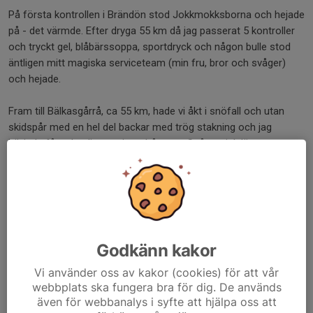
På första kontrollen i Brändön stod Jokkmokksborna och hejade
på - det värmde. Efter dryga 55 km då jag passerat 5 kontroller
och tryckt gel, blåbärssoppa, sportdryck och någon bulle stod
äntligen mitt magiska serviceteam (min fru, bror och svåger)
och hejade.
Fram till Bälkasgårrå, ca 55 km, hade vi åkt i snöfall och utan
skidspår med en hel del backar med trög stakning och jag
började få ordentligt ont i armbågarna. Spåret gick längs
vägspår, genom underbar skog och den imponerande sjön
Purkijaur. Det fanns alltid en rygg och någon skön människa att
prata med när orken fanns där. Väl i Granudden ca 70 km hade
de preparerat den snöiga ytan, vilket blev en skön upplevelse, nu
fick fötterna vila lite i ett riktigt skidspår.
Godkänn kakor
Min ambition var att hålla ett tempo som skulle bära mig till
Vi använder oss av kakor (cookies) för att vår
målet på omkring 18–20 timmar. Vid Bälkasgårrå insåg jag att
webbplats ska fungera bra för dig. De används
jag var tvungen att släppa den tanken och istället fokusera på
även för webbanalys i syfte att hjälpa oss att
och njuta av loppet och ta mig i mål, oavsett hur lång tid det