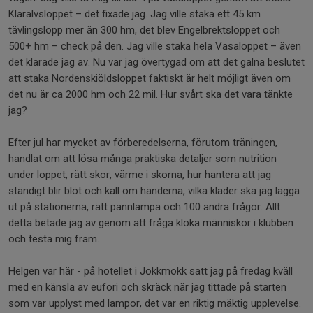
Klarälvsloppet – det fixade jag. Jag ville staka ett 45 km
tävlingslopp mer än 300 hm, det blev Engelbrektsloppet och
500+ hm – check på den. Jag ville staka hela Vasaloppet – även
det klarade jag av. Nu var jag övertygad om att det galna beslutet
att staka Nordenskiöldsloppet faktiskt är helt möjligt även om
det nu är ca 2000 hm och 22 mil. Hur svårt ska det vara tänkte
jag?
Efter jul har mycket av förberedelserna, förutom träningen,
handlat om att lösa många praktiska detaljer som nutrition
under loppet, rätt skor, värme i skorna, hur hantera att jag
ständigt blir blöt och kall om händerna, vilka kläder ska jag lägga
ut på stationerna, rätt pannlampa och 100 andra frågor. Allt
detta betade jag av genom att fråga kloka människor i klubben
och testa mig fram.
Helgen var här - på hotellet i Jokkmokk satt jag på fredag kväll
med en känsla av eufori och skräck när jag tittade på starten
som var upplyst med lampor, det var en riktig mäktig upplevelse.