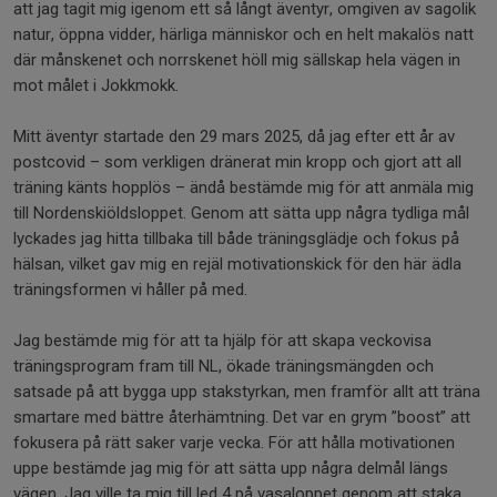
att jag tagit mig igenom ett så långt äventyr, omgiven av sagolik
natur, öppna vidder, härliga människor och en helt makalös natt
där månskenet och norrskenet höll mig sällskap hela vägen in
mot målet i Jokkmokk.
Mitt äventyr startade den 29 mars 2025, då jag efter ett år av
postcovid – som verkligen dränerat min kropp och gjort att all
träning känts hopplös – ändå bestämde mig för att anmäla mig
till Nordenskiöldsloppet. Genom att sätta upp några tydliga mål
lyckades jag hitta tillbaka till både träningsglädje och fokus på
hälsan, vilket gav mig en rejäl motivationskick för den här ädla
träningsformen vi håller på med.
Jag bestämde mig för att ta hjälp för att skapa veckovisa
träningsprogram fram till NL, ökade träningsmängden och
satsade på att bygga upp stakstyrkan, men framför allt att träna
smartare med bättre återhämtning. Det var en grym ”boost” att
fokusera på rätt saker varje vecka. För att hålla motivationen
uppe bestämde jag mig för att sätta upp några delmål längs
vägen. Jag ville ta mig till led 4 på vasaloppet genom att staka