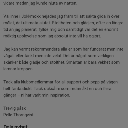
vidare medan jag kunde njuta av natten.
Väl inne i Jokkmokk hejades jag fram till att sakta glida in över
målet, det ultimata slutet. Stoltheten och glädjen, efter en längre
tid än jag planerat, fyllde mig och samtidigt var det en enormt
mäktig upplevelse som jag absolut inte vill ha ogjort.
Jag kan varmt rekommendera alla er som har funderat men inte
vågat, eller tänkt men inte velat. Det är något som verkligen
skänker både glädje och stolthet. Smärtan är bara vekhet som
lämnar kroppen.
Tack alla klubbmedlemmar för all support och pepp på vägen –
helt fantastiskt. Tack också ni som redan åkt en och flera
gånger – ni har varit min inspiration.
Trevlig påsk
Pelle Thörnqvist
Dela nyhet