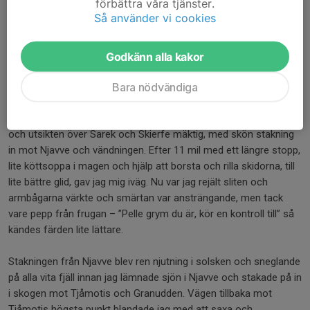
förbättra våra tjänster.
skulle ta.
Så använder vi cookies
Nu blev det riktigt härlig stakning över sjön vid Granudden, och
därefter tog klättringen mot Tjåmotis vid 85 km och den högsta
Godkänn alla kakor
punkten sin början - genom magisk trollskog och upp på berget.
Bara nödvändiga
Vi var 5 som tillsammans höll ihop och kämpade oss upp, vilket
hjälpte. Väl uppe blev vi ordentligt belönade för all styrkestakning
med blå himmel och strålande solsken. Utförslöporna var långa
och utsikten över Sarek och Skierfe mäktig, med skön stakning
in mot Njavve och vändningen. Efter 11 mil med ett längre stopp,
lite köttsoppa i magen och hjälp att borsta och rilla skidorna, till
lite bättre glid, gav jag mig iväg. Nu var jag rejält sliten och
armbågarna värkte och smärtan var ansträngande, men tack
vare pepp från frugan – ”Pelle grym du är, kör en kontroll till” så
kändes färden lite lättare.
Stakningen från Njavve blev ren njutning i solsken och sneglande
på alla vita fjäll innan jag lämnade sjön i Njavve och stakade på in
i skogen mot Tjåmotis och Granudden. Vägen tillbaka mot
Tjåmotis högsta punkt blandade jag med att saxa och