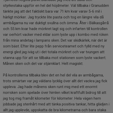
styrkestaka uppför en hel del höjdmeter. Väl tillbaka i Granudden
tänkte jag att det faktiskt bara var 71 km kvar varav 5-6 mil i
härligt mörker. Jag tryckte lite pasta och tog en längre vila då
armbågarna nu var duktigt svullna och ömma. Åter i Bälkasgårrå
och 55 km kvar hade mörkret lagt sig och infarten till kontrollen
var oerhört vacker med eldar som lyste upp i kombo med röken
från mina andetag i lampans sken. Det var skidkärlek, när det är
som bäst. Efter lite pepp från serviceteamet och fylld med ny
energi gled jag iväg ut i det totala mörkret och var tvungen att
stanna upp för att se tillbaka mot stationen som lyste vackert.
Månen sken och det var stjärnklart. Helt magiskt.
På kontrollerna tillbaka blev det en hel del vila av armbågarna,
trots smärtan var jag väldans lycklig över allt det vackra jag fick
uppleva. Jag hade månens sken runt mig med ett enormt
norrsken som spelade över himlen vilket kraftfullt bidrog till att
jag tog mig framåt kilometer för kilometer. Hela vägen hem
jobbade jag stenhårt med att tänka positiva tankar, hitta glädjen i
allt jag upplevde, uppskatta de bra kilometrarna och bara staka