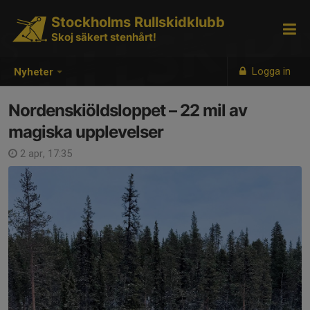
Stockholms Rullskidklubb
Skoj säkert stenhårt!
Logga in
Nyheter
Nordenskiöldsloppet – 22 mil av
magiska upplevelser
2 apr, 17:35