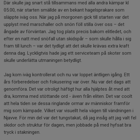
Där skulle jag snart stå tillsammans med alla andra kämpar kl
05.00, när starten smällde av en bekant hagelsprakare som
släppte iväg oss. När jag på morgonen gick till starten var det
upplyst med marschaller och snön föll stilla över oss – det
ångade av förväntan. Jag tog plats precis bakom elitledet, och
efter en natt med snöfall utan skidspår – som skulle hålla i sig
fram till lunch – var det tydligt att det skulle krävas extra kraft
denna dag. Lyckligtvis hade jag ett serviceteam på skoter som
skulle underlätta utmaningen betydligt.
Jag kom iväg kontrollerat och nu var loppet äntligen igång. Ett
års förberedelser och fokusering var över. Nu var det dags att
genomföra. Det var otroligt häftigt hur alla hjälptes åt med att
dra, komma med stöttande ord - även från eliten. Det var coolt
att hela tiden se dessa ringlande ormar av människor framför
mig som kämpade. Vilket var visuellt hela vägen till vändningen i
Njavve. För min del var det tungstakat, då jag insåg att jag valt fel
skidor och struktur för dagen, men jobbade på med hyfsat bra
tryck i stakningen.