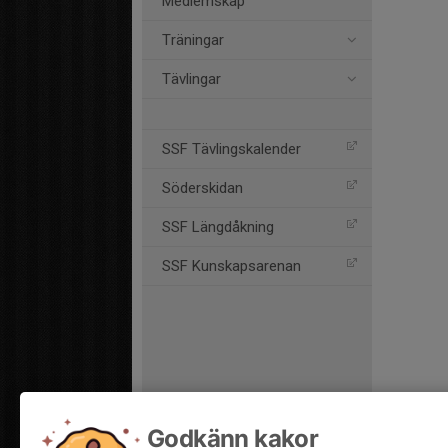
Medlemskap
Träningar
Tävlingar
SSF Tävlingskalender
Söderskidan
SSF Längdåkning
SSF Kunskapsarenan
Godkänn kakor