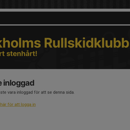
kholms Rullskidklubb
rt stenhårt!
e inloggad
te vara inloggad för att se denna sida.
 här för att logga in