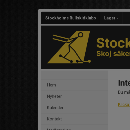
Stockholms Rullskidklubb
Läger
Stoc
Skoj säke
Int
Hem
Du mås
Nyheter
Klicka
Kalender
Kontakt