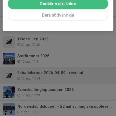
Godkänn alla kakor
Årsöversikt
15 maj, 23:31
Bara nödvändiga
Ebbadalsrace 2026-05-07 - resultat
10 maj, 14:32
Telgerullen 2026
22 apr, 23:30
Storlirennet 2026
12 apr, 11:11
Ebbadalsrace 2026-04-09 - resultat
12 apr, 10:54
Svenska långloppscupen 2026
12 apr, 10:29
Nordenskiöldsloppet – 22 mil av magiska upplevelser
2 apr, 17:35