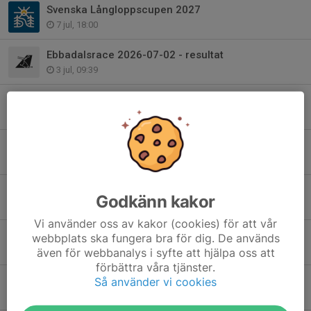
Svenska Långloppscupen 2027
7 jul, 18:00
Ebbadalsrace 2026-07-02 - resultat
3 jul, 09:39
Telgerullen i september
1 jul, 20:00
TT Högdalen 2026-06-16 - resultat
18 jun, 08:54
Rullskid SM 27-28 juni
Godkänn kakor
15 jun, 14:31
Vi använder oss av kakor (cookies) för att vår
Ebbadalsrace 2026-06-04 - resultat*
webbplats ska fungera bra för dig. De används
6 jun, 08:59
även för webbanalys i syfte att hjälpa oss att
förbättra våra tjänster.
TT Högdalen 2026-05-19 - resultat
Så använder vi cookies
27 maj, 06:27