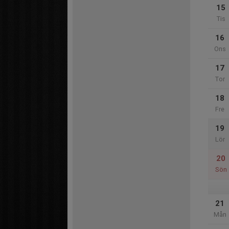
15
Tis
16
Ons
17
Tor
18
Fre
19
Lör
20
Sön
21
Mån