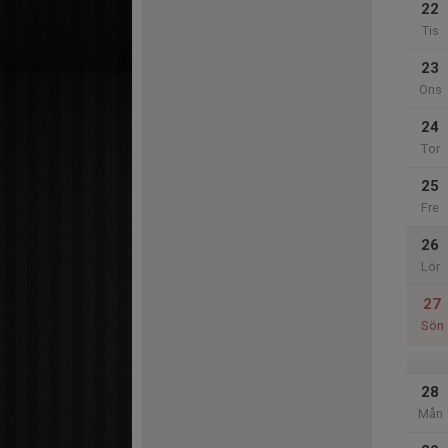
22
Tis
23
Ons
24
Tor
25
Fre
26
Lör
27
Sön
28
Mån