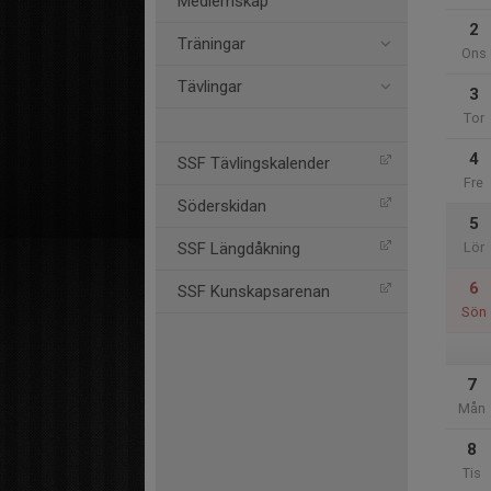
Medlemskap
2
Träningar
Ons
Tävlingar
3
Tor
4
SSF Tävlingskalender
Fre
Söderskidan
5
SSF Längdåkning
Lör
6
SSF Kunskapsarenan
Sön
7
Mån
8
Tis