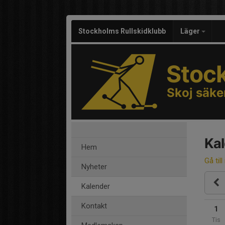
Stockholms Rullskidklubb
Läger
Stoc
Skoj säke
Ka
Hem
Gå till
Nyheter
Kalender
Kontakt
1
Tis