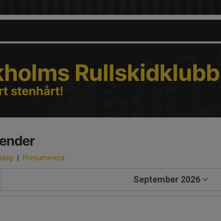
kholms Rullskidklubb
rt stenhårt!
lender
 idag
|
Prenumerera
September 2026