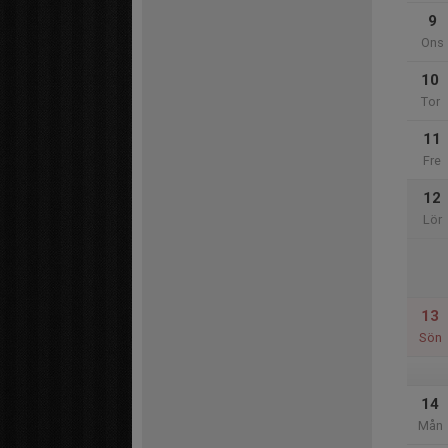
9
Ons
10
Tor
11
Fre
12
Lör
13
Sön
14
Mån