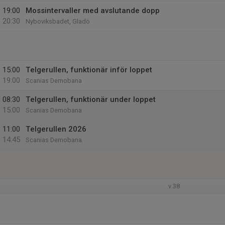
19:00
Mossintervaller med avslutande dopp
20:30
Nyboviksbadet, Gladö
15:00
Telgerullen, funktionär inför loppet
19:00
Scanias Demobana
08:30
Telgerullen, funktionär under loppet
15:00
Scanias Demobana
11:00
Telgerullen 2026
14:45
Scanias Demobana
v.38