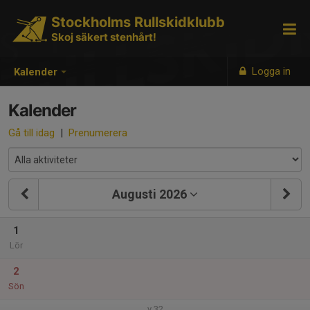
Stockholms Rullskidklubb
Skoj säkert stenhårt!
Logga in
Kalender
Kalender
Gå till idag
|
Prenumerera
Augusti 2026
1
Lör
2
Sön
v.32