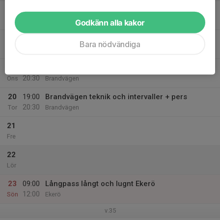
17
19:00
Skejtträning
20:30
Mån
Meddelas senare
Godkänn alla kakor
18
19:00
Masmo intervaller
Bara nödvändiga
20:30
Tis
Masmo
19
19:00
Introduktionskurs på rullskidor
20:30
Ons
Brandvägen
20
19:00
Brandvägen teknik och intervaller + pers
20:30
Tor
Brandvägen
21
Fre
22
Lör
23
09:00
Långpass långt och lugnt Ekerö
12:00
Sön
Ekerö
v.35