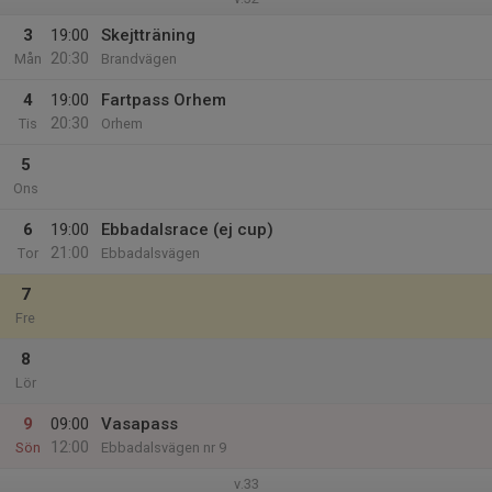
3
19:00
Skejtträning
20:30
Mån
Brandvägen
4
19:00
Fartpass Orhem
20:30
Tis
Orhem
5
Ons
6
19:00
Ebbadalsrace (ej cup)
21:00
Tor
Ebbadalsvägen
7
Fre
8
Lör
9
09:00
Vasapass
12:00
Sön
Ebbadalsvägen nr 9
v.33