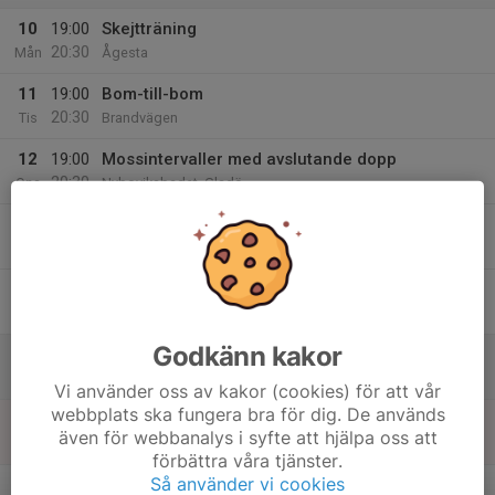
10
19:00
Skejtträning
20:30
Mån
Ågesta
11
19:00
Bom-till-bom
20:30
Tis
Brandvägen
12
19:00
Mossintervaller med avslutande dopp
20:30
Ons
Nyboviksbadet, Gladö
13
19:00
Huddinges brantaste
20:30
Tor
Coop Stuvstas parkering
14
Fre
Godkänn kakor
15
Lör
Vi använder oss av kakor (cookies) för att vår
webbplats ska fungera bra för dig. De används
16
även för webbanalys i syfte att hjälpa oss att
Sön
förbättra våra tjänster.
v.34
Så använder vi cookies