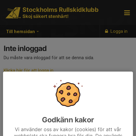
Stockholms Rullskidklubb
Skoj säkert stenhårt!
Logga in
Till hemsidan
Inte inloggad
Du måste vara inloggad för att se denna sida.
Klicka här för att logga in
Godkänn kakor
Vi använder oss av kakor (cookies) för att vår
webbplats ska fungera bra för dig. De används