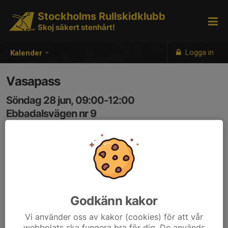
Stockholms Rullskidklubb
Skoj säkert stenhårt!
Logga in
Kalender
Vasapass
Söndag 28 jun, 09:00-12:00
Ebbadalsvägen nr 9
Samling: 08:55, Ebbadalsvägen, parkeringen
Vi rullar ca 3 timmar med intervaller vid var timme.
Godkänn kakor
Vi använder oss av kakor (cookies) för att vår
webbplats ska fungera bra för dig. De används