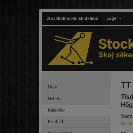
Stockholms Rullskidklubb
Läger
Stoc
Skoj säke
TT 
Hem
Tisd
Nyheter
Hög
Kalender
Samli
Kontakt
Karta