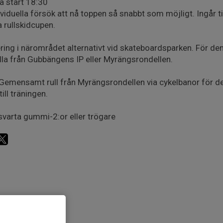
a start 18:30
ividuella försök att nå toppen så snabbt som möjligt. Ingår
 rullskidcupen.
ring i närområdet alternativt vid skateboardsparken. För d
ulla från Gubbängens IP eller Myrängsrondellen.
Gemensamt rull från Myrängsrondellen via cykelbanor för den
till träningen.
 svarta gummi-2:or eller trögare