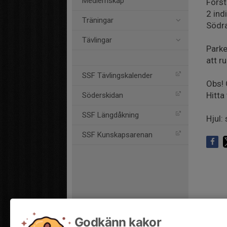
Medlemskap
Först
2 ind
Träningar
Södra
Tävlingar
Parke
att r
SSF Tävlingskalender
Obs! 
Hitta 
Söderskidan
SSF Längdåkning
Hjul:
SSF Kunskapsarenan
Godkänn kakor